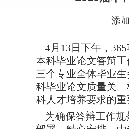
添
4月13日下午，36
本科毕业论文答辩工
三个专业全体毕业生
科毕业论文质量关、
科人才培养要求的重
为确保答辩工作规