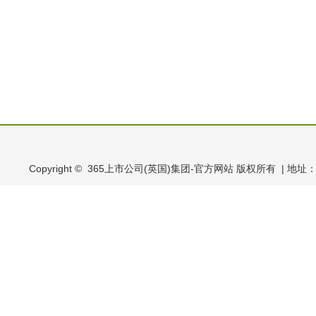
Copyright © 365上市公司(英国)集团-官方网站 版权所有 | 地址