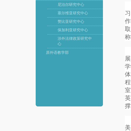
尼泊尔研究中心
习
塞尔维亚研究中心
作
赞比亚研究中心
取
保加利亚研究中心
称
涉外法律政策研究中
心
原外语教学部
展
学
体
程
室
英
撑
美