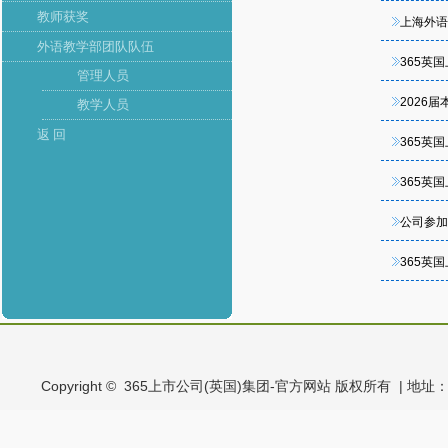
教师获奖
上海外语
外语教学部团队队伍
365英
管理人员
2026
教学人员
返 回
365英
365英
公司参加
365英
Copyright © 365上市公司(英国)集团-官方网站 版权所有 | 地址